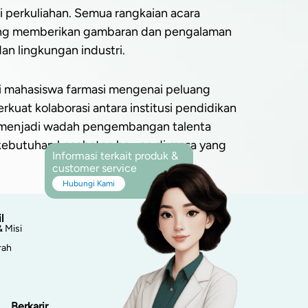
i perkuliahan. Semua rangkaian acara
sing memberikan gambaran dan pengalaman
dan lingkungan industri.
i mahasiswa farmasi mengenai peluang
rkuat kolaborasi antara institusi pendidikan
rus menjadi wadah pengembangan talenta
 kebutuhan kesehatan hewan di masa yang
Informasi terkait produk &
customer service
Hubungi Kami
l
& Misi
rah
Berkarir