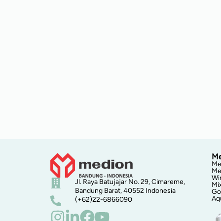
Me
Me
Me
Wi
Jl. Raya Batujajar No. 29, Cimareme,
Mi
Bandung Barat, 40552 Indonesia
Go
Aq
(+62)22-6866090