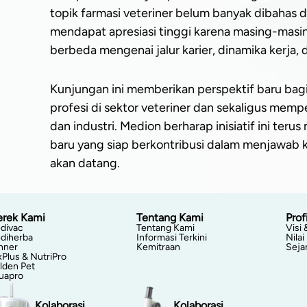
topik farmasi veteriner belum banyak dibahas d
mendapat apresiasi tinggi karena masing-ma
berbeda mengenai jalur karier, dinamika kerja, 
Kunjungan ini memberikan perspektif baru bag
profesi di sektor veteriner dan sekaligus mempe
dan industri. Medion berharap inisiatif ini te
baru yang siap berkontribusi dalam menjawab
akan datang.
rek Kami
Tentang Kami
Profi
divac
Tentang Kami
Visi 
diherba
Informasi Terkini
Nilai
nner
Kemitraan
Seja
xPlus & NutriPro
lden Pet
uapro
Kolaborasi
Kolaborasi