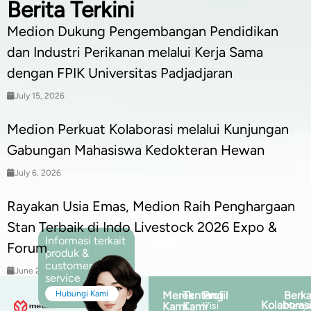
Berita Terkini
Medion Dukung Pengembangan Pendidikan
dan Industri Perikanan melalui Kerja Sama
dengan FPIK Universitas Padjadjaran
July 15, 2026
Medion Perkuat Kolaborasi melalui Kunjungan
Gabungan Mahasiswa Kedokteran Hewan
July 6, 2026
Rayakan Usia Emas, Medion Raih Penghargaan
Stan Terbaik di Indo Livestock 2026 Expo &
Informasi terkait
Forum
produk &
customer
June 25, 2026
service
Hubungi Kami
Merek
Tentang
Profil
Berka
Kolaboras
Kami
Kami
Visi
Menja