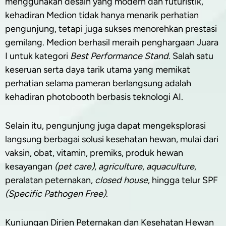
menggunakan desain yang modern dan futuristik,
kehadiran Medion tidak hanya menarik perhatian
pengunjung, tetapi juga sukses menorehkan prestasi
gemilang. Medion berhasil meraih penghargaan Juara
I untuk kategori
Best Performance Stand
. Salah satu
keseruan serta daya tarik utama yang memikat
perhatian selama pameran berlangsung adalah
kehadiran photobooth berbasis teknologi AI.
Selain itu, pengunjung juga dapat mengeksplorasi
langsung berbagai solusi kesehatan hewan, mulai dari
vaksin, obat, vitamin, premiks, produk hewan
kesayangan
(pet care)
,
agriculture
,
aquaculture
,
peralatan peternakan,
closed house
, hingga telur SPF
(Specific Pathogen Free)
.
Kunjungan Dirjen Peternakan dan Kesehatan Hewan