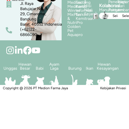
&
Penelitian
bagia
Medivac
Tentang
Jl. Raya
Kolaborasi
Misi
&
dari
Mediherba
Kami
Batujajar No.
Nilai
Manufaktur
Pengemba
tim
Winner
Informasi
29, Cimareme,
Sejarah
MixPlus
Terkini
Selengkapnya
Selengka
Sel
&
Kemitraan
Bandung
NutriPro
Barat, 40552 Indonesia
Golden
(+62)22-
Pet
6866090
Aquapro
Hewan
Ayam
Hewan
Unggas
Besar
Babi
Laga
Burung
Ikan
Kesayangan
Copyright @ 2026 PT Medion Farma Jaya
Ardovigus was here
Kebijakan Privasi