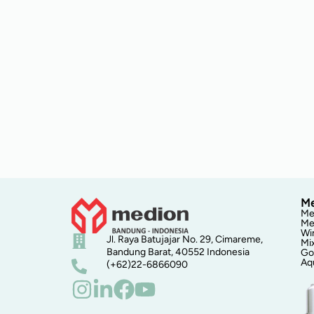
Me
Me
Me
Wi
Jl. Raya Batujajar No. 29, Cimareme,
Mi
Bandung Barat, 40552 Indonesia
Go
Aq
(+62)22-6866090