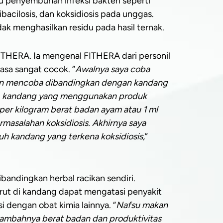
u penyembuhan infeksi bakteri seperti
bacilosis, dan koksidiosis pada unggas.
ak menghasilkan residu pada hasil ternak.
THERA. Ia mengenal FITHERA dari personil
sa sangat cocok. “
Awalnya saya coba
an mencoba dibandingkan dengan kandang
a, kandang yang menggunakan produk
per kilogram berat badan ayam atau 1 ml
masalahan koksidiosis. Akhirnya saya
h kandang yang terkena koksidiosis,
”
bandingkan herbal racikan sendiri.
rut di kandang dapat mengatasi penyakit
i dengan obat kimia lainnya. “
Nafsu makan
tambahnya berat badan dan produktivitas