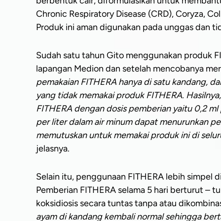
berbentuk cair, diformulasikan untuk membant
Chronic Respiratory Disease (CRD), Coryza, Coli
Produk ini aman digunakan pada unggas dan tid
Sudah satu tahun Gito menggunakan produk FI
lapangan Medion dan setelah mencobanya mera
pemakaian FITHERA hanya di satu kandang, d
yang tidak memakai produk FITHERA. Hasilny
FITHERA dengan dosis pemberian yaitu 0,2 ml 
per liter dalam air minum dapat menurunkan per
memutuskan untuk memakai produk ini di seluru
jelasnya.
Selain itu, penggunaan FITHERA lebih simpel di
Pemberian FITHERA selama 5 hari berturut – tu
koksidiosis secara tuntas tanpa atau dikombinas
ayam di kandang kembali normal sehingga ber