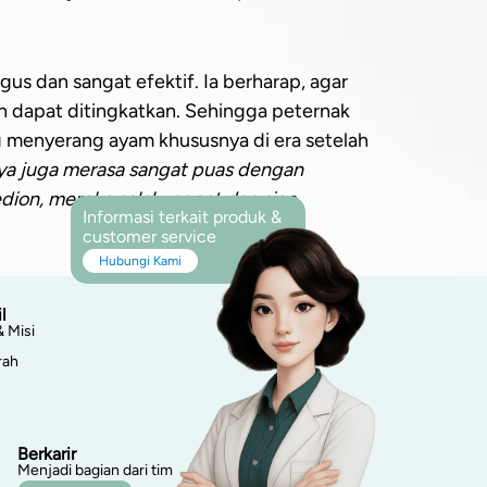
s dan sangat efektif. Ia berharap, agar
n dapat ditingkatkan. Sehingga peternak
g menyerang ayam khususnya di era setelah
aya juga merasa sangat puas dengan
edion, mereka selalu cepat dan siap
Informasi terkait produk &
customer service
Hubungi Kami
l
& Misi
rah
Berkarir
Menjadi bagian dari tim