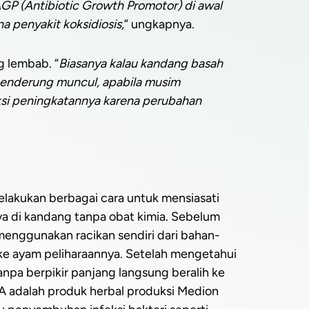
P (Antibiotic Growth Promotor) di awal
a penyakit koksidiosis,
” ungkapnya.
g lembab. “
Biasanya kalau kandang basah
i cenderung muncul, apabila musim
iksi peningkatannya karena perubahan
elakukan berbagai cara untuk mensiasati
a di kandang tanpa obat kimia. Sebelum
menggunakan racikan sendiri dari bahan-
ke ayam peliharaannya. Setelah mengetahui
pa berpikir panjang langsung beralih ke
A adalah produk herbal produksi Medion