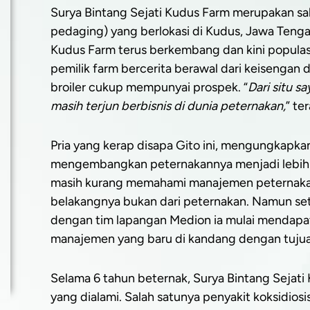
Surya Bintang Sejati Kudus Farm merupakan sal
pedaging) yang berlokasi di Kudus, Jawa Tengah.
Kudus Farm terus berkembang dan kini populasi
pemilik farm bercerita berawal dari keisengan
broiler cukup mempunyai prospek. “
Dari situ s
masih terjun berbisnis di dunia peternakan,
” te
Pria yang kerap disapa Gito ini, mengungkapka
mengembangkan peternakannya menjadi lebih 
masih kurang memahami manajemen peternakan 
belakangnya bukan dari peternakan. Namun sete
dengan tim lapangan Medion ia mulai mendap
manajemen yang baru di kandang dengan tujua
Selama 6 tahun beternak, Surya Bintang Sejati
yang dialami. Salah satunya penyakit koksidios