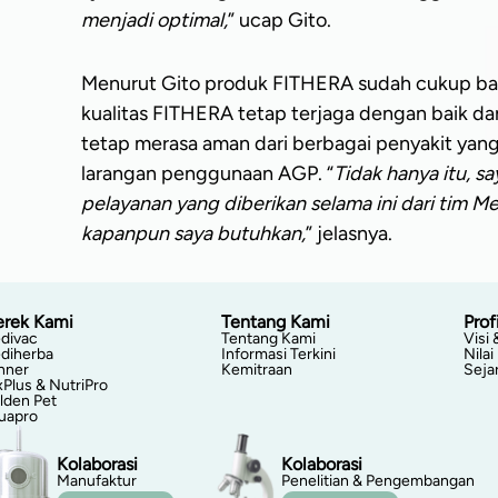
menjadi optimal,
” ucap Gito.
Menurut Gito produk FITHERA sudah cukup bagu
kualitas FITHERA tetap terjaga dengan baik da
tetap merasa aman dari berbagai penyakit yan
larangan penggunaan AGP. “
Tidak hanya itu, s
pelayanan yang diberikan selama ini dari tim M
kapanpun saya butuhkan,
” jelasnya.
rek Kami
Tentang Kami
Profi
divac
Tentang Kami
Visi 
diherba
Informasi Terkini
Nilai
nner
Kemitraan
Seja
xPlus & NutriPro
lden Pet
uapro
Kolaborasi
Kolaborasi
Manufaktur
Penelitian & Pengembangan