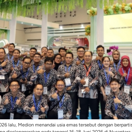
2026 lalu, Medion menandai usia emas tersebut dengan berparti
g diselenggarakan pada tanggal 16-18 Juni 2026 di Nusantara I