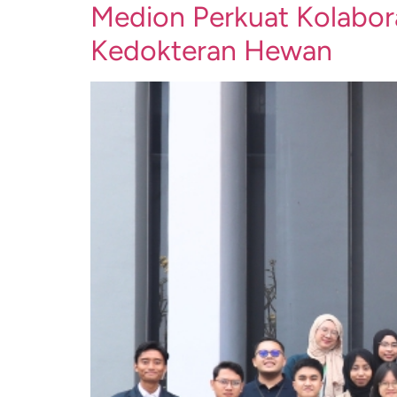
Medion Perkuat Kolabor
Kedokteran Hewan