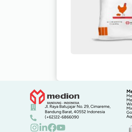
Me
Me
Me
Wi
Jl. Raya Batujajar No. 29, Cimareme,
Mi
Bandung Barat, 40552 Indonesia
Go
Aq
(+62)22-6866090