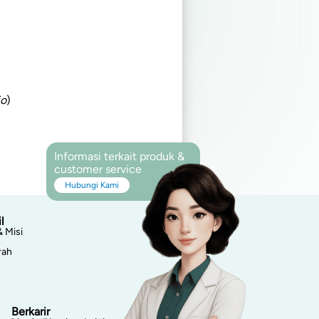
io
)
Informasi terkait produk &
customer service
Hubungi Kami
l
& Misi
rah
Berkarir