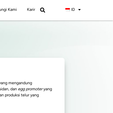
ngi Kami
Karir
ID
 yang mengandung
sidan, dan
egg promoter
yang
n produksi telur yang