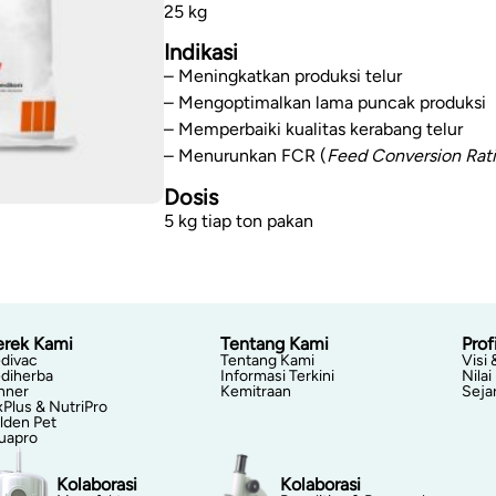
25 kg
Indikasi
– Meningkatkan produksi telur
– Mengoptimalkan lama puncak produksi
– Memperbaiki kualitas kerabang telur
– Menurunkan FCR (
Feed Conversion Rat
Dosis
5 kg tiap ton pakan
rek Kami
Tentang Kami
Profi
divac
Tentang Kami
Visi 
diherba
Informasi Terkini
Nilai
nner
Kemitraan
Seja
xPlus & NutriPro
lden Pet
uapro
Kolaborasi
Kolaborasi