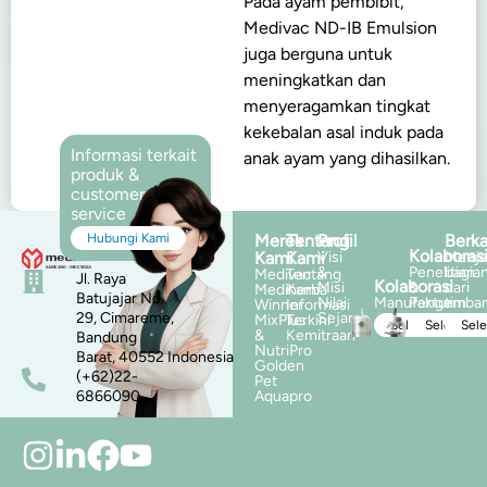
Pada ayam pembibit,
Medivac ND-IB Emulsion
juga berguna untuk
meningkatkan dan
menyeragamkan tingkat
kekebalan asal induk pada
Informasi terkait
anak ayam yang dihasilkan.
produk &
customer
service
Hubungi Kami
Merek
Tentang
Profil
Berka
Kolaboras
Kami
Kami
Visi
Menja
&
Penelitian
bagia
Medivac
Tentang
Jl. Raya
Kolaborasi
Misi
&
dari
Mediherba
Kami
Batujajar No.
Nilai
Manufaktur
Pengemba
tim
Winner
Informasi
29, Cimareme,
Sejarah
MixPlus
Terkini
Selengkapnya
Selengka
Sel
&
Kemitraan
Bandung
NutriPro
Barat, 40552 Indonesia
Golden
(+62)22-
Pet
6866090
Aquapro