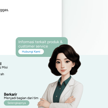
ggas.
Informasi terkait produk &
customer service
Hubungi Kami
l
& Misi
rah
Berkarir
Menjadi bagian dari tim
Selengkapnya