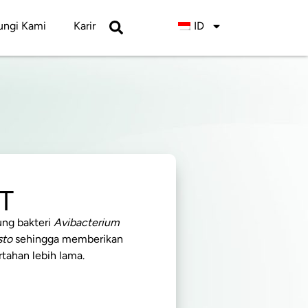
ngi Kami
Karir
ID
T
ung bakteri
Avibacterium
to
sehingga memberikan
rtahan lebih lama.