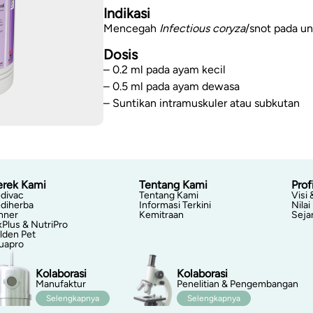
Indikasi
Mencegah
Infectious coryza
/snot pada un
Dosis
– 0.2 ml pada ayam kecil
– 0.5 ml pada ayam dewasa
– Suntikan intramuskuler atau subkutan
rek Kami
Tentang Kami
Profi
divac
Tentang Kami
Visi 
diherba
Informasi Terkini
Nilai
nner
Kemitraan
Seja
xPlus & NutriPro
lden Pet
uapro
Kolaborasi
Kolaborasi
Manufaktur
Penelitian & Pengembangan
Selengkapnya
Selengkapnya