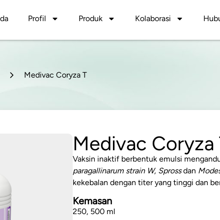
nda
Profil
Produk
Kolaborasi
Hubu
Medivac Coryza T
Medivac Coryza 
Vaksin inaktif berbentuk emulsi mengand
paragallinarum strain W, Spross
dan
Modes
kekebalan dengan titer yang tinggi dan be
Kemasan
250, 500 ml