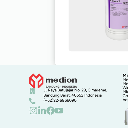
Me
Me
Me
Wi
Jl. Raya Batujajar No. 29, Cimareme,
Mi
Bandung Barat, 40552 Indonesia
Go
Aq
(+62)22-6866090