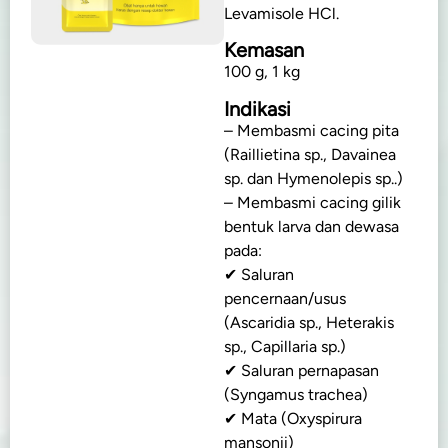
Levamisole HCl.
Kemasan
100 g, 1 kg
Indikasi
– Membasmi cacing pita
(Raillietina sp., Davainea
sp. dan Hymenolepis sp..)
– Membasmi cacing gilik
bentuk larva dan dewasa
pada:
✔ Saluran
pencernaan/usus
(Ascaridia sp., Heterakis
sp., Capillaria sp.)
✔ Saluran pernapasan
(Syngamus trachea)
✔ Mata (Oxyspirura
mansonii)