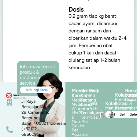
Dosis
0,2 gram tiap kg berat
badan ayam, dicampur
dengan ransum dan
diberikan dalam waktu 2-4
jam. Pemberian obat
cukup 1 kali dan dapat
diulang setiap 1-2 bulan
Informasi terkait
kemudian
produk &
customer
service
Hubungi Kami
Merek
Tentang
Profil
Berka
Kolaboras
Kami
Kami
Visi
Menja
&
Penelitian
bagia
Medivac
Tentang
Jl. Raya
Kolaborasi
Misi
&
dari
Mediherba
Kami
Batujajar No.
Nilai
Manufaktur
Pengemba
tim
Winner
Informasi
29, Cimareme,
Sejarah
MixPlus
Terkini
Selengkapnya
Selengka
Sel
&
Kemitraan
Bandung
NutriPro
Barat, 40552 Indonesia
Golden
(+62)22-
Pet
6866090
Aquapro