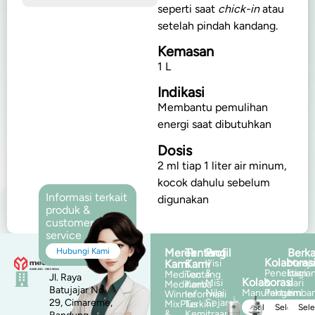
seperti saat
chick-in
atau
setelah pindah kandang.
Kemasan
1 L
Indikasi
Membantu pemulihan
energi saat dibutuhkan
Dosis
2 ml tiap 1 liter air minum,
kocok dahulu sebelum
Informasi terkait
digunakan
produk &
customer
service
Hubungi Kami
Merek
Tentang
Profil
Berka
Kolaboras
Kami
Kami
Visi
Menja
&
Penelitian
bagia
Medivac
Tentang
Jl. Raya
Kolaborasi
Misi
&
dari
Mediherba
Kami
Batujajar No.
Nilai
Manufaktur
Pengemba
tim
Winner
Informasi
29, Cimareme,
Sejarah
MixPlus
Terkini
Selengkapnya
Selengka
Sel
&
Kemitraan