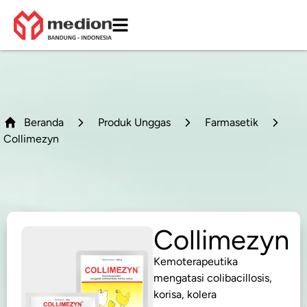
Beranda
Produk Unggas
Farmasetik
Collimezyn
Collimezyn
Kemoterapeutika
mengatasi colibacillosis,
korisa, kolera