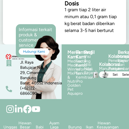
Dosis
1 gram tiap 2 liter air
minum atau 0,1 gram tiap
kg berat badan diberikan
Informasi terkait
selama 3-5 hari berturut
produk &
customer
service
Hubungi Kami
Merek
Tentang
Profil
Berka
Kolaboras
Kami
Kami
Visi
Menja
&
Penelitian
bagia
Medivac
Tentang
Jl. Raya
Kolaborasi
Misi
&
dari
Mediherba
Kami
Batujajar No.
Nilai
Manufaktur
Pengemba
tim
Winner
Informasi
29, Cimareme,
Sejarah
MixPlus
Terkini
Selengkapnya
Selengka
Sel
&
Kemitraan
Bandung
NutriPro
Barat, 40552 Indonesia
Golden
(+62)22-
Pet
6866090
Aquapro
Hewan
Ayam
Hewan
Unggas
Besar
Babi
Laga
Burung
Ikan
Kesayangan