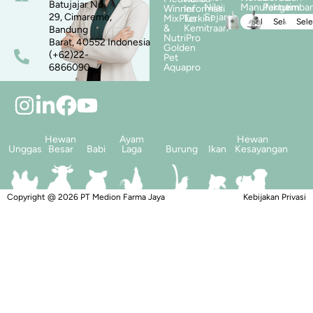
Batujajar No.
Nilai
Manufaktur
Pengemba
tim
Winner
Informasi
29, Cimareme,
Sejarah
MixPlus
Terkini
Selengkapnya
Selengka
Sel
&
Kemitraan
Bandung
NutriPro
Barat, 40552 Indonesia
Golden
(+62)22-
Pet
6866090
Aquapro
Hewan
Ayam
Hewan
Unggas
Besar
Babi
Laga
Burung
Ikan
Kesayangan
Copyright @ 2026 PT Medion Farma Jaya
Ardovigus was here
Kebijakan Privasi