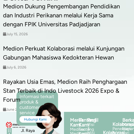
Medion Dukung Pengembangan Pendidikan
dan Industri Perikanan melalui Kerja Sama
dengan FPIK Universitas Padjadjaran
July 15, 2026
Medion Perkuat Kolaborasi melalui Kunjungan
Gabungan Mahasiswa Kedokteran Hewan
July 6, 2026
Rayakan Usia Emas, Medion Raih Penghargaan
Stan Terbaik di Indo Livestock 2026 Expo &
Informasi terkait
Forum
produk &
customer
June 25, 2026
service
Hubungi Kami
Merek
Tentang
Profil
Berka
Kolaboras
Kami
Kami
Visi
Menja
&
Penelitian
bagia
Medivac
Tentang
Jl. Raya
Kolaborasi
Misi
&
dari
Mediherba
Kami