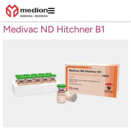
Medivac ND Hitchner B1