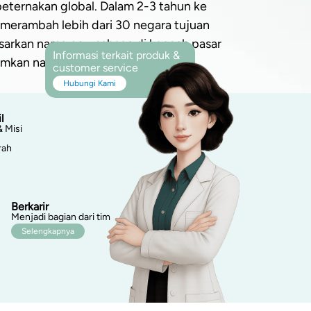
peternakan global. Dalam 2-3 tahun ke
merambah lebih dari 30 negara tujuan
arkan nama perusahaan di kancah pasar
Informasi terkait produk &
rumkan nama negara Indonesia.
customer service
Hubungi Kami
l
& Misi
rah
Berkarir
Menjadi bagian dari tim
Selengkapnya