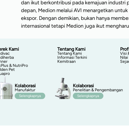
dan ikut berkontribusi pada kemajuan industri 
depan, Medion melalui AVI menargetkan untuk 
ekspor. Dengan demikian, bukan hanya membes
internasional tetapi Medion juga ikut mengha
rek Kami
Tentang Kami
Profi
divac
Tentang Kami
Visi 
diherba
Informasi Terkini
Nilai
nner
Kemitraan
Seja
xPlus & NutriPro
lden Pet
uapro
Kolaborasi
Kolaborasi
Manufaktur
Penelitian & Pengembangan
Selengkapnya
Selengkapnya