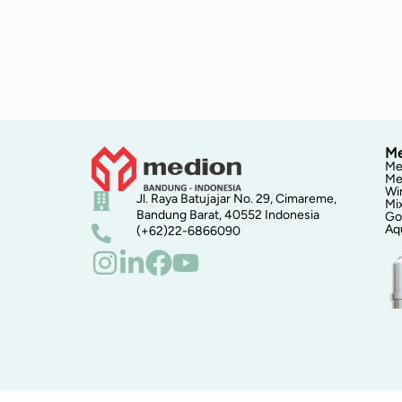
Me
Me
Me
Wi
Jl. Raya Batujajar No. 29, Cimareme,
Mi
Bandung Barat, 40552 Indonesia
Go
Aq
(+62)22-6866090